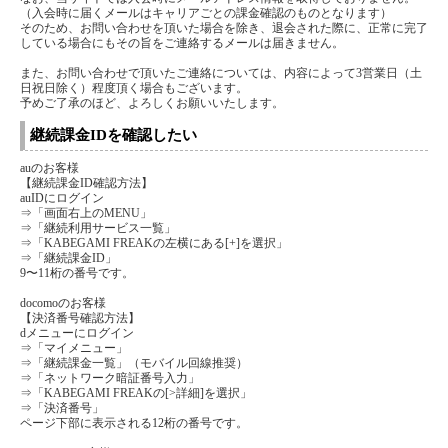
（入会時に届くメールはキャリアごとの課金確認のものとなります）
そのため、お問い合わせを頂いた場合を除き、退会された際に、正常に完了
している場合にもその旨をご連絡するメールは届きません。
また、お問い合わせで頂いたご連絡については、内容によって3営業日（土
日祝日除く）程度頂く場合もございます。
予めご了承のほど、よろしくお願いいたします。
継続課金IDを確認したい
auのお客様
【継続課金ID確認方法】
auIDにログイン
⇒「画面右上のMENU」
⇒「継続利用サービス一覧」
⇒「KABEGAMI FREAKの左横にある[+]を選択」
⇒「継続課金ID」
9〜11桁の番号です。
docomoのお客様
【決済番号確認方法】
dメニューにログイン
⇒「マイメニュー」
⇒「継続課金一覧」（モバイル回線推奨）
⇒「ネットワーク暗証番号入力」
⇒「KABEGAMI FREAKの[>詳細]を選択」
⇒「決済番号」
ページ下部に表示される12桁の番号です。