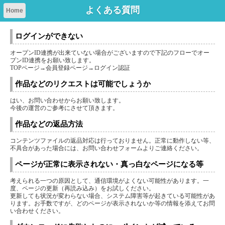
よくある質問
Home
ログインができない
オープンID連携が出来ていない場合がございますので下記のフローでオー
プンID連携をお願い致します。
TOPページ→会員登録ページ→ログイン認証
作品などのリクエストは可能でしょうか
はい、お問い合わせからお願い致します。
今後の運営のご参考にさせて頂きます。
作品などの返品方法
コンテンツファイルの返品対応は行っておりません。正常に動作しない等、
不具合があった場合には、お問い合わせフォームよりご連絡ください。
ページが正常に表示されない・真っ白なページになる等
考えられる一つの原因として、通信環境がよくない可能性があります。一
度、ページの更新（再読み込み）をお試しください。
更新しても状況が変わらない場合、システム障害等が起きている可能性があ
ります。お手数ですが、どのページが表示されないか等の情報を添えてお問
い合わせください。