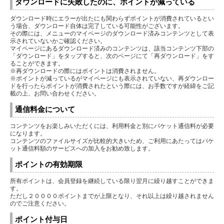
ダウンロードに失敗したのに、ポイントが減っている
ダウンロード時にエラーが出たにも関わらずポイントが消費されているとい
う場合、ダウンロード自体は完了している可能性がございます。
その際には、メニューのマイページのダウンロード済みコンテンツとして表
示されていないかご確認ください。
マイページにあるダウンロード済みのコンテンツは、該当コンテンツ下部の
「ダウンロード」をタップすると、次のページにて「再ダウンロード」をす
ることができます。
※再ダウンロードの際にはポイントは消費されません。
※ポイントが減っているがマイページにも表示されていない、再ダウンロー
ドを行ったらポイントが消費されたという際には、お手数ですが経緯をご記
載の上、お問い合わせください。
通信料金について
コンテンツをお楽しみいただくには、利用料金と別にパケット通信料が必要
になります。
コンテンツのファイルサイズが比較的大きいため、ご利用にあたってはパケ
ット通信料額のサービスへの加入をお勧め致します。
ポイントの有効期限
所有ポイントは、会員登録を継続している限り翌月に繰り越すことができま
す。
ただし２００００ポイントまでが上限となり、それ以上は繰り越されません
のでご注意ください。
ポイント付与日