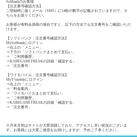
Softbankのお客様
【注文番号確認方法】
ご登録時に届くメール（SMS）に14桁の数字が記載されていますので、そ
ちらをお送りください。
お客様が有料会員様の場合ですと、以下の方法でも注文番号をご確認いただ
けます。
【ソフトバンク：注文番号確認方法】
MySoftbankにログイン
⇒右上の「メニュー」
⇒下方の「ソフトバンクまとめて支払い」
⇒「ご利用履歴」
⇒KABEGAMI FREAKの詳細「確認する」
⇒「注文番号」
【ワイモバイル：注文番号確認方法】
MyY!mobileにログイン
⇒右上の「メニュー」
⇒「料金案内」
⇒「ワイモバイルまとめて支払い」
⇒「ご利用履歴」
⇒KABEGAMI FREAKの詳細「確認する」
⇒「注文番号」
※月末月初はサイトが大変混雑しており、アクセスし辛い状況がございま
す。お客様には大変ご迷惑をお掛けしますが、予めご了承ください。