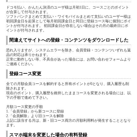
ドコモ払い、かんたん決済のユーザ様は月初1日に、コースごとのポイント
が合算して付与されます。
ソフトバンクまとめて支払い・ワイモバイルまとめて支払いのユーザー様は
初回課金日を起算として毎月初回課金日と同日に登録コース毎に個別にポイ
ントが付与されます。 初回課金日が存在しない場合はその月の最終日にポ
イントが付与されます。
間違えてサイトへの登録・コンテンツをダウンロードした
恐れ入りますが、システムエラーを除き、会員登録・コンテンツいずれも返
品の対応は承りかねます。
正常に動作しない等、不具合があった場合には、お問い合わせフォームより
ご連絡ください。
登録コース変更
全ての月額会員コースを解約すると所有ポイントが0となり、購入履歴も削
除されます。
現在のポイント、購入履歴を維持したままコースを変更される場合には、以
下の手順で進めて下さい。
月額コース変更の手順
1.「会員登録」から新コースに登録
2.「会員解除」より旧コースを解除
上記に該当する月は、新・旧コース両方の月額利用料が発生することとなり
ます。
スマホ端末を変更した場合の有料登録