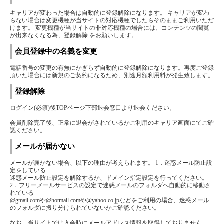
キャリアが変わった場合は自動的に登録解除になります。 キャリアが変わ
らない場合は変更機種が当サイトの対応機種でしたらそのままご利用いただ
けます。 変更機種が当サイトの非対応機種の場合には、コンテンツの閲覧
が出来なくなる為、登録解除 をお願いします。
会員登録中の名義を変更
電話番号の変更の有無にかぎらず自動的に登録解除になります。再度ご登録
頂いた場合には新規のご契約になるため、別途月額利用料が発生致します。
登録解除
ログイン(必須)後TOPページ下部退会窓口より退会ください。
会員削除完了後、正常に退会がされているかご利用のキャリア画面にてご確
認ください。
メールが届かない
メールが届かない場合、以下の理由が考えられます。 1．迷惑メール防止設
定をしている
迷惑メール防止設定を解除するか、ドメイン指定設定を行ってください。
2．フリーメールサービスの設定で迷惑メールのフォルダへ自動的に移動さ
れている
@gmail.comや@hotmail.comや@yahoo.co.jpなどをご利用の場合、迷惑メール
のフォルダに振り分けられていないかご確認ください。
なお、当サイトでは入会時にメールアドレス情報を取得しておりません。